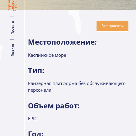
я
н
4
Проекты
Все проекты
Местоположение:
Главная
Каспийское море
Тип:
Райзерная платформа без обслуживающего
персонала
Объем работ:
EPIC
Год: