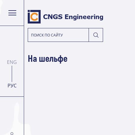
На шельфе
ENG
РУС